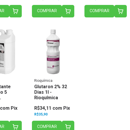
AR
COMPRAR
COMPRAR
Rioquímica
tante
Glutaron 2% 32
io 5
Dias 1l -
Rioquímica
ica
com
Pix
R$34,11
com
Pix
R$35,90
AR
COMPRAR