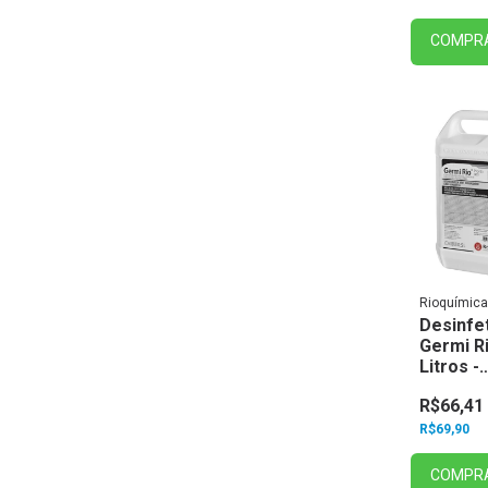
COMPR
Rioquímica
Desinfe
Germi R
Litros -
Rioquím
R$66,41
R$69,90
COMPR