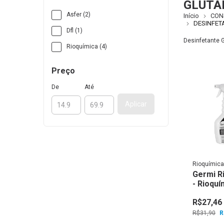
GLUTA
Asfer (2)
Início
CON
DESINFET
Dfl (1)
Desinfetante G
Rioquímica (4)
Preço
De
Até
Aplicar
Rioquímica
Germi R
- Rioquí
R$27,46
R$31,90
R