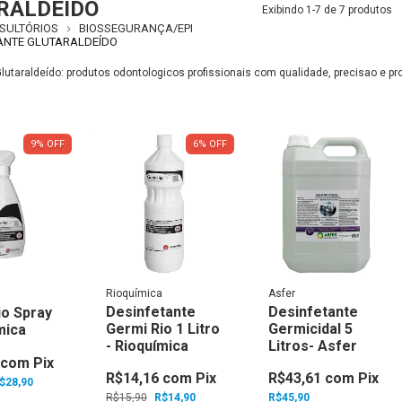
RALDEÍDO
Exibindo 1-7 de 7 produtos
SULTÓRIOS
BIOSSEGURANÇA/EPI
ANTE GLUTARALDEÍDO
lutaraldeído: produtos odontologicos profissionais com qualidade, precisao e pr
9
%
OFF
6
%
OFF
Rioquímica
Asfer
Desinfetante
Desinfetante
io Spray
Germi Rio 1 Litro
Germicidal 5
mica
- Rioquímica
Litros- Asfer
com
Pix
R$14,16
com
Pix
R$43,61
com
Pix
$28,90
R$15,90
R$14,90
R$45,90