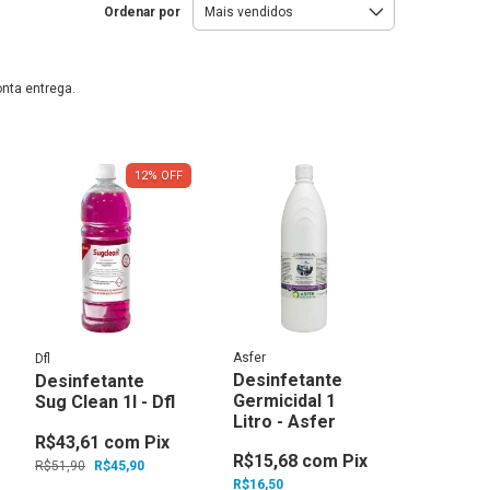
Ordenar por
onta entrega.
12
%
OFF
Asfer
Dfl
Desinfetante
Desinfetante
Germicidal 1
Sug Clean 1l - Dfl
Litro - Asfer
R$43,61
com
Pix
R$15,68
com
Pix
R$51,90
R$45,90
R$16,50