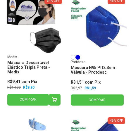
34
%
OFF
46
%
OFF
Medix
Protdesc
Máscara Descartável
Elástico Tripla Preta -
Máscara N95 Pff2 Sem
Medix
Válvula - Protdesc
R$9,41
com
Pix
R$1,51
com
Pix
R$14,90
R$9,90
R$2,97
R$1,59
COMPRAR
COMPRAR
46
%
OFF