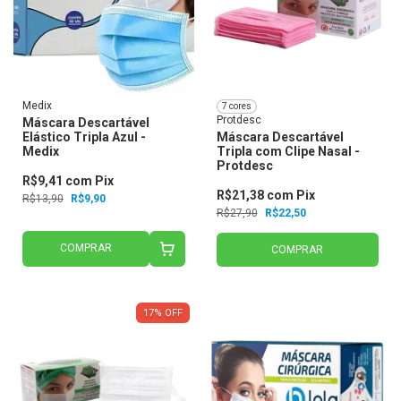
Medix
7 cores
Protdesc
Máscara Descartável
Elástico Tripla Azul -
Máscara Descartável
Medix
Tripla com Clipe Nasal -
Protdesc
R$9,41
com
Pix
R$21,38
com
Pix
R$13,90
R$9,90
R$27,90
R$22,50
COMPRAR
COMPRAR
17
%
OFF