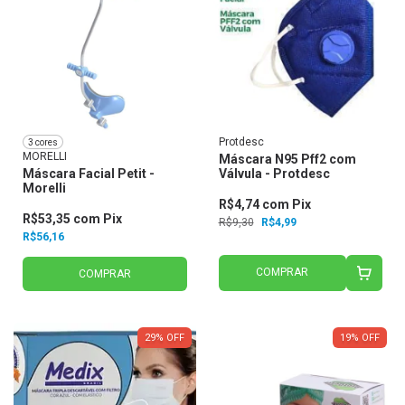
Protdesc
3 cores
MORELLI
Máscara N95 Pff2 com
Máscara Facial Petit -
Válvula - Protdesc
Morelli
R$4,74
com
Pix
R$53,35
com
Pix
R$9,30
R$4,99
R$56,16
COMPRAR
COMPRAR
29
%
OFF
19
%
OFF