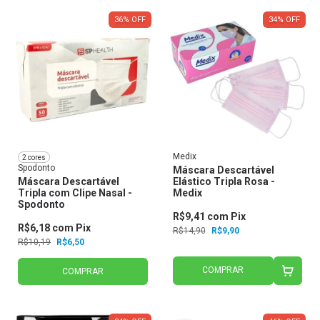
36
%
OFF
34
%
OFF
Medix
2 cores
Spodonto
Máscara Descartável
Máscara Descartável
Elástico Tripla Rosa -
Tripla com Clipe Nasal -
Medix
Spodonto
R$9,41
com
Pix
R$6,18
com
Pix
R$14,90
R$9,90
R$10,19
R$6,50
COMPRAR
COMPRAR