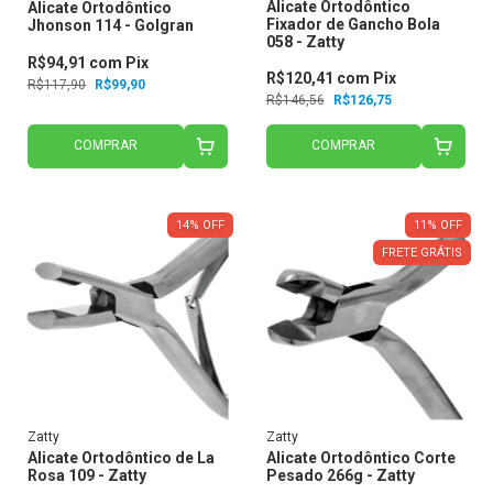
Alicate Ortodôntico
Alicate Ortodôntico
Fixador de Gancho Bola
Jhonson 114 - Golgran
058 - Zatty
R$94,91
com
Pix
R$120,41
com
Pix
R$117,90
R$99,90
R$146,56
R$126,75
COMPRAR
COMPRAR
14
%
OFF
11
%
OFF
FRETE GRÁTIS
Zatty
Zatty
Alicate Ortodôntico de La
Alicate Ortodôntico Corte
Rosa 109 - Zatty
Pesado 266g - Zatty