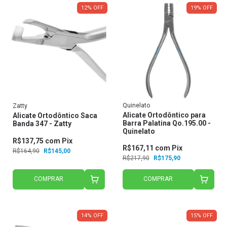
12
%
OFF
19
%
OFF
Quinelato
Zatty
Alicate Ortodôntico para
Alicate Ortodôntico Saca
Barra Palatina Qo.195.00 -
Banda 347 - Zatty
Quinelato
R$137,75
com
Pix
R$167,11
com
Pix
R$164,90
R$145,00
R$217,90
R$175,90
COMPRAR
COMPRAR
14
%
OFF
15
%
OFF