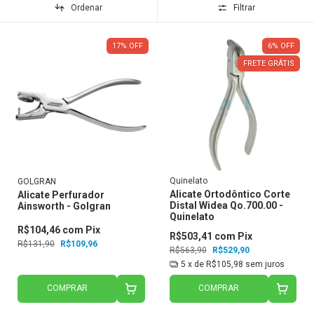
Ordenar
Filtrar
17
%
OFF
6
%
OFF
FRETE GRÁTIS
Quinelato
GOLGRAN
Alicate Ortodôntico Corte
Alicate Perfurador
Distal Widea Qo.700.00 -
Ainsworth - Golgran
Quinelato
R$104,46
com
Pix
R$503,41
com
Pix
R$131,90
R$109,96
R$563,90
R$529,90
5
x de
R$105,98
sem juros
COMPRAR
COMPRAR