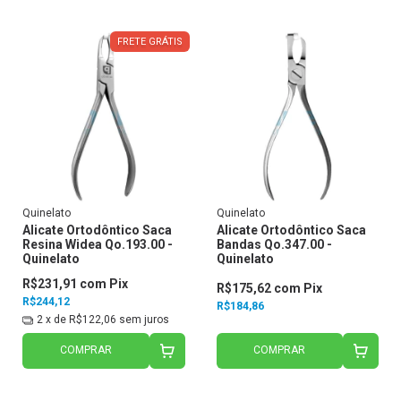
FRETE GRÁTIS
Quinelato
Quinelato
Alicate Ortodôntico Saca
Alicate Ortodôntico Saca
Resina Widea Qo.193.00 -
Bandas Qo.347.00 -
Quinelato
Quinelato
R$231,91
com
Pix
R$175,62
com
Pix
R$244,12
R$184,86
2
x de
R$122,06
sem juros
COMPRAR
COMPRAR