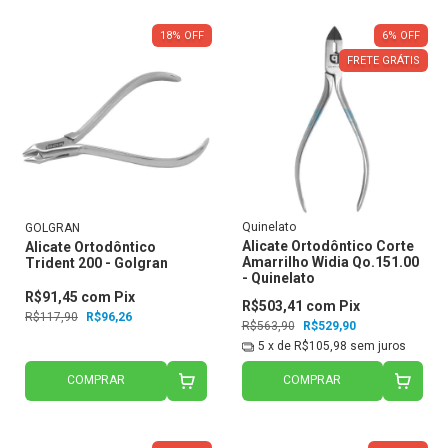
18
%
OFF
6
%
OFF
FRETE GRÁTIS
Quinelato
GOLGRAN
Alicate Ortodôntico Corte
Alicate Ortodôntico
Amarrilho Widia Qo.151.00
Trident 200 - Golgran
- Quinelato
R$91,45
com
Pix
R$503,41
com
Pix
R$117,90
R$96,26
R$563,90
R$529,90
5
x de
R$105,98
sem juros
COMPRAR
COMPRAR