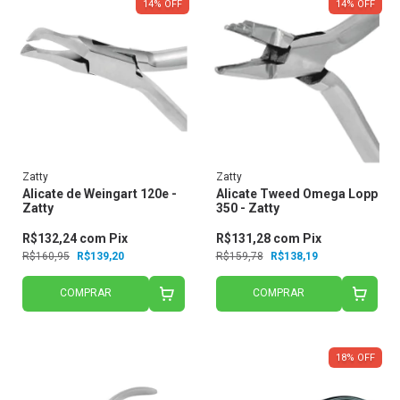
14
%
OFF
14
%
OFF
Zatty
Zatty
Alicate de Weingart 120e -
Alicate Tweed Omega Lopp
Zatty
350 - Zatty
R$132,24
com
Pix
R$131,28
com
Pix
R$160,95
R$139,20
R$159,78
R$138,19
COMPRAR
COMPRAR
18
%
OFF