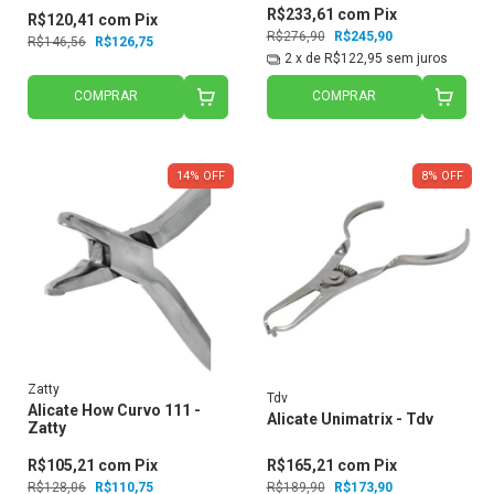
R$233,61
com
Pix
R$120,41
com
Pix
R$276,90
R$245,90
R$146,56
R$126,75
2
x de
R$122,95
sem juros
COMPRAR
COMPRAR
14
%
OFF
8
%
OFF
Zatty
Tdv
Alicate How Curvo 111 -
Alicate Unimatrix - Tdv
Zatty
R$105,21
com
Pix
R$165,21
com
Pix
R$128,06
R$110,75
R$189,90
R$173,90