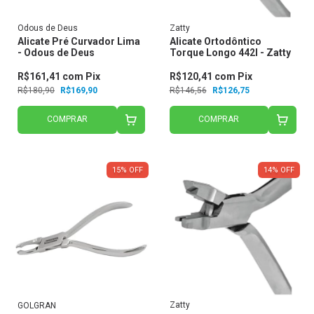
Odous de Deus
Zatty
Alicate Pré Curvador Lima
Alicate Ortodôntico
- Odous de Deus
Torque Longo 442l - Zatty
R$161,41
com
Pix
R$120,41
com
Pix
R$180,90
R$169,90
R$146,56
R$126,75
COMPRAR
COMPRAR
15
%
OFF
14
%
OFF
Zatty
GOLGRAN