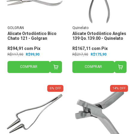
GOLGRAN
Quinelato
Alicate Ortodôntico Bico
Alicate Ortodôntico Angles
Chato 121 - Golgran
139 Qo.139.00 - Quinelato
R$94,91
com
Pix
R$167,11
com
Pix
R$117,90
R$99,90
R$217,90
R$175,90
COMPRAR
COMPRAR
6
%
OFF
14
%
OFF