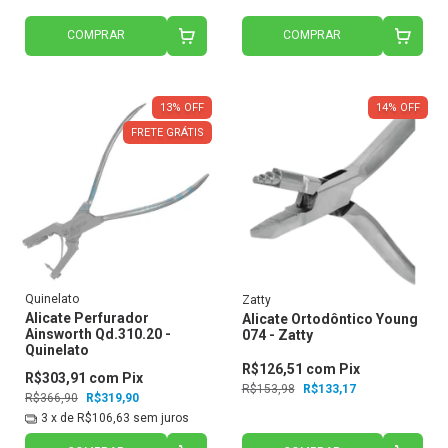
COMPRAR
COMPRAR
13
%
OFF
14
%
OFF
FRETE GRÁTIS
Quinelato
Zatty
Alicate Perfurador
Alicate Ortodôntico Young
Ainsworth Qd.310.20 -
074 - Zatty
Quinelato
R$126,51
com
Pix
R$303,91
com
Pix
R$153,98
R$133,17
R$366,90
R$319,90
3
x de
R$106,63
sem juros