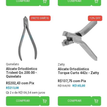
COMPRAR
COMPRAR
FRETE GRÁTIS
12
%
OFF
Quinelato
Zatty
Alicate Ortodôntico
Alicate Ortodôntico
Trident Qo.200.00 -
Torque Curto 442c - Zatty
Quinelato
R$137,75
com
Pix
R$202,43
com
Pix
R$164,90
R$145,00
R$213,08
2
x de
R$106,54
sem juros
COMPRAR
COMPRAR