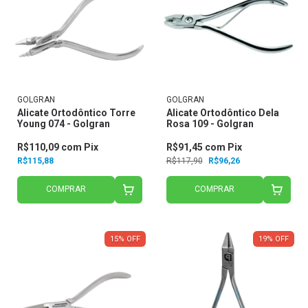
GOLGRAN
GOLGRAN
Alicate Ortodôntico Torre
Alicate Ortodôntico Dela
Young 074 - Golgran
Rosa 109 - Golgran
R$110,09
com
Pix
R$91,45
com
Pix
R$115,88
R$117,90
R$96,26
COMPRAR
COMPRAR
15
%
OFF
19
%
OFF