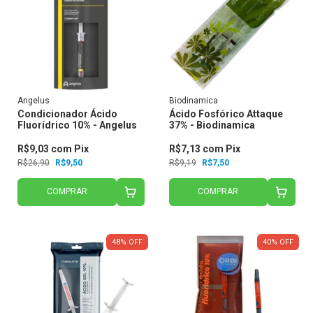
Angelus
Biodinamica
Condicionador Ácido
Ácido Fosfórico Attaque
Fluorídrico 10% - Angelus
37% - Biodinamica
R$9,03
com
Pix
R$7,13
com
Pix
R$26,90
R$9,50
R$9,19
R$7,50
COMPRAR
COMPRAR
48
%
OFF
40
%
OFF