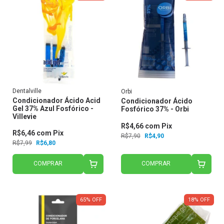
Dentalville
Orbi
Condicionador Ácido Acid
Condicionador Ácido
Gel 37% Azul Fosfórico -
Fosfórico 37% - Orbi
Villevie
R$4,66
com
Pix
R$6,46
com
Pix
R$7,90
R$4,90
R$7,99
R$6,80
COMPRAR
COMPRAR
65
%
OFF
18
%
OFF