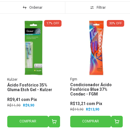
Ordenar
Filtrar
17
%
OFF
30
%
OFF
Fgm
Kulzer
Condicionador Ácido
Ácido Fosfórico 35%
Fosfórico Blue 37%
Gluma Etch Gel - Kulzer
Condac - FGM
R$9,41
com
Pix
R$13,21
com
Pix
R$11,90
R$9,90
R$19,90
R$13,90
COMPRAR
COMPRAR