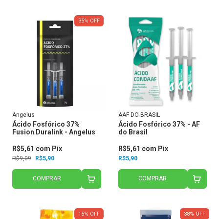
35
%
OFF
Angelus
AAF DO BRASIL
Ácido Fosfórico 37%
Ácido Fosfórico 37% - AF
Fusion Duralink - Angelus
do Brasil
R$5,61
com
Pix
R$5,61
com
Pix
R$9,09
R$5,90
R$5,90
COMPRAR
COMPRAR
15
%
OFF
38
%
OFF