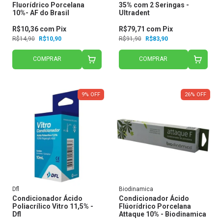
Fluorídrico Porcelana
35% com 2 Seringas -
10%- AF do Brasil
Ultradent
R$10,36
com
Pix
R$79,71
com
Pix
R$14,90
R$10,90
R$91,90
R$83,90
COMPRAR
COMPRAR
9
%
OFF
26
%
OFF
Dfl
Biodinamica
Condicionador Ácido
Condicionador Ácido
Poliacrílico Vitro 11,5% -
Flúorídrico Porcelana
Dfl
Attaque 10% - Biodinamica