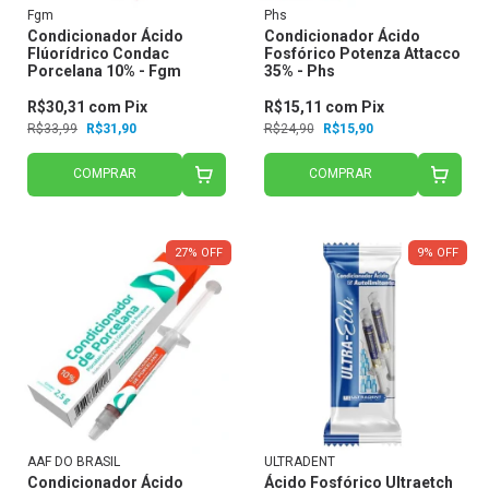
Fgm
Phs
Condicionador Ácido
Condicionador Ácido
Flúorídrico Condac
Fosfórico Potenza Attacco
Porcelana 10% - Fgm
35% - Phs
R$30,31
com
Pix
R$15,11
com
Pix
R$33,99
R$31,90
R$24,90
R$15,90
COMPRAR
COMPRAR
27
%
OFF
9
%
OFF
AAF DO BRASIL
ULTRADENT
Condicionador Ácido
Ácido Fosfórico Ultraetch