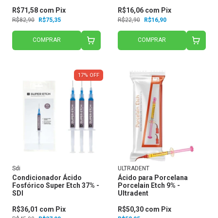
R$71,58
com
Pix
R$16,06
com
Pix
R$82,90
R$75,35
R$22,90
R$16,90
COMPRAR
COMPRAR
17
%
OFF
Sdi
ULTRADENT
Condicionador Ácido
Ácido para Porcelana
Fosfórico Super Etch 37% -
Porcelain Etch 9% -
SDI
Ultradent
R$36,01
com
Pix
R$50,30
com
Pix