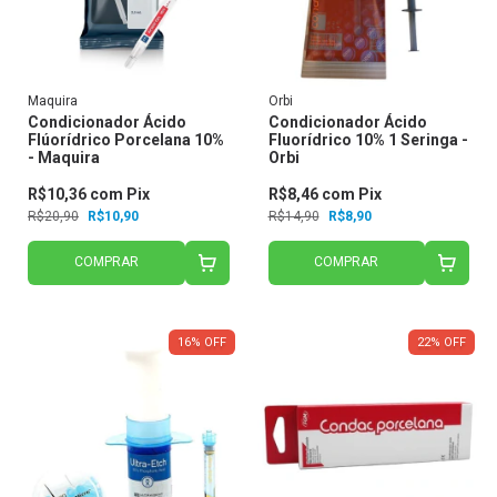
Maquira
Orbi
Condicionador Ácido
Condicionador Ácido
Flúorídrico Porcelana 10%
Fluorídrico 10% 1 Seringa -
- Maquira
Orbi
R$10,36
com
Pix
R$8,46
com
Pix
R$20,90
R$10,90
R$14,90
R$8,90
COMPRAR
COMPRAR
16
%
OFF
22
%
OFF