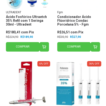
ULTRADENT
Fgm
Ácido Fosfórico Ultraetch
Condicionador Ácido
35% Refil com 1 Seringa
Flúorídrico Condac
30ml - Ultradent
Porcelana 5% - Fgm
R$180,41
com
Pix
R$26,51
com
Pix
R$224,90
R$189,90
R$35,90
R$27,90
COMPRAR
COMPRAR
6
%
OFF
36
%
OFF