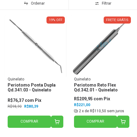
Ordenar
Filtrar
19
%
OFF
FRETE GRÁTIS
Quinelato
Quinelato
Periotomo Ponta Dupla
Periotomo Reto Flex
Qd.341.03 - Quinelato
Qd.342.01 - Quinelato
R$209,95
com
Pix
R$76,37
com
Pix
R$221,00
R$98,90
R$80,39
2
x de
R$110,50
sem juros
COMPRAR
COMPRAR