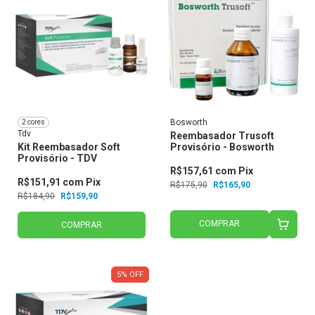
Bosworth
2 cores
Tdv
Reembasador Trusoft
Kit Reembasador Soft
Provisório - Bosworth
Provisório - TDV
R$157,61
com
Pix
R$151,91
com
Pix
R$175,90
R$165,90
R$184,90
R$159,90
COMPRAR
COMPRAR
5
%
OFF