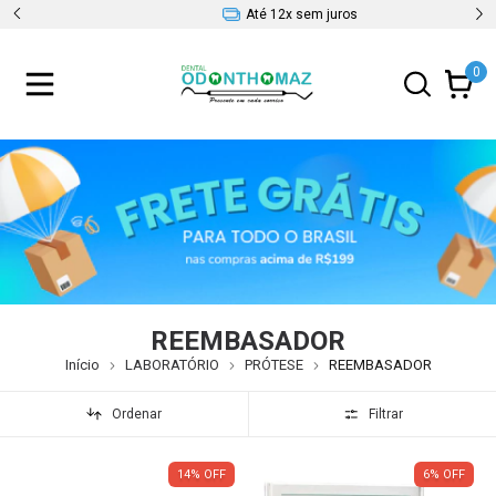
Até 12x sem juros
0
REEMBASADOR
Início
LABORATÓRIO
PRÓTESE
REEMBASADOR
Ordenar
Filtrar
14
%
OFF
6
%
OFF