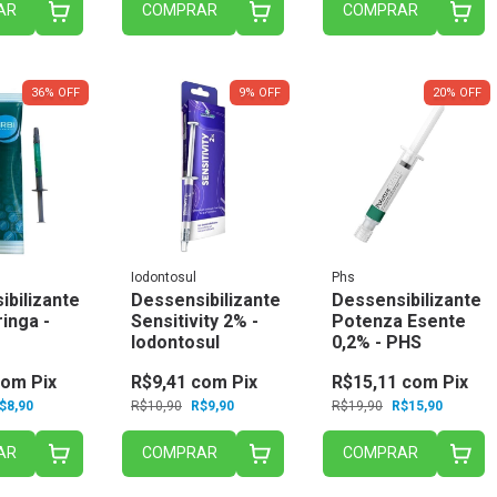
AR
COMPRAR
COMPRAR
36
%
OFF
9
%
OFF
20
%
OFF
Iodontosul
Phs
ibilizante
Dessensibilizante
Dessensibilizante
inga -
Sensitivity 2% -
Potenza Esente
Iodontosul
0,2% - PHS
com
Pix
R$9,41
com
Pix
R$15,11
com
Pix
$8,90
R$10,90
R$9,90
R$19,90
R$15,90
AR
COMPRAR
COMPRAR