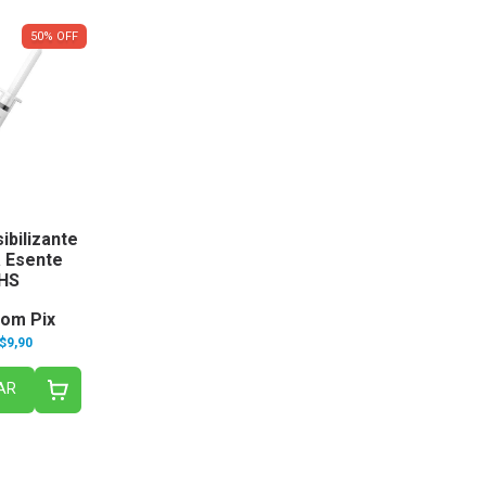
50
%
OFF
ibilizante
 Esente
PHS
com
Pix
$9,90
AR