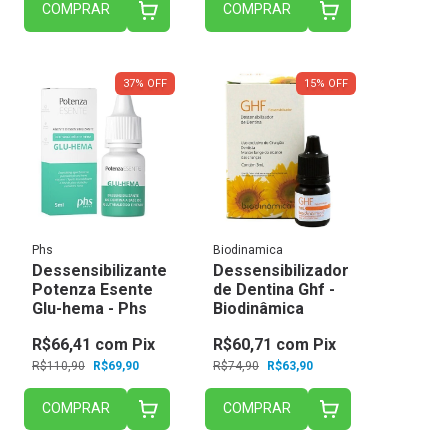
COMPRAR
COMPRAR
37
%
OFF
15
%
OFF
Phs
Biodinamica
Dessensibilizante
Dessensibilizador
Potenza Esente
de Dentina Ghf -
Glu-hema - Phs
Biodinâmica
R$66,41
com
Pix
R$60,71
com
Pix
R$110,90
R$69,90
R$74,90
R$63,90
COMPRAR
COMPRAR