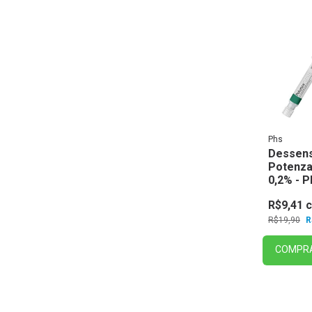
Phs
Dessens
Potenza
0,2% - 
R$9,41
R$19,90
R
COMPR