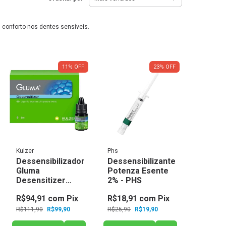
 conforto nos dentes sensíveis.
11
%
OFF
23
%
OFF
Kulzer
Phs
Dessensibilizador
Dessensibilizante
Gluma
Potenza Esente
Desensitizer
2% - PHS
Heraeus - Kulzer
R$94,91
com
Pix
R$18,91
com
Pix
R$111,90
R$99,90
R$25,90
R$19,90