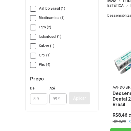
Início
CON
ESTÉTICA
Aaf Do Brasil (1)
Dessensibiliza
Biodinamica (1)
Fgm (2)
Iodontosul (1)
Kulzer (1)
Orbi (1)
Phs (4)
Preço
AAF DO BR
De
Até
Dessens
Aplicar
Dental 2
Brasil
R$8,46
R$13,90
R