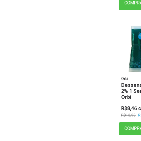
COMPR
Orbi
Dessens
2% 1 Ser
Orbi
R$8,46
R$13,90
R
COMPR