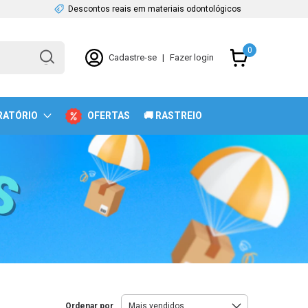
Descontos reais em materiais odontológicos
0
Cadastre-se
|
Fazer login
RATÓRIO
OFERTAS
🚚 RASTREIO
Ordenar por