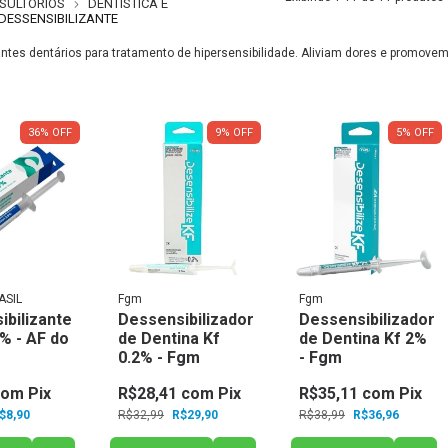
SULTÓRIOS
DENTÍSTICA E
DESSENSIBILIZANTE
ntes dentários para tratamento de hipersensibilidade. Aliviam dores e promovem
36
%
OFF
9
%
OFF
5
%
OFF
ASIL
Fgm
Fgm
ibilizante
Dessensibilizador
Dessensibilizador
% - AF do
de Dentina Kf
de Dentina Kf 2%
0.2% - Fgm
- Fgm
com
Pix
R$28,41
com
Pix
R$35,11
com
Pix
$8,90
R$32,99
R$29,90
R$38,99
R$36,96