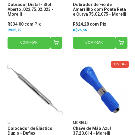
Dobrador Distal - Slot
Dobrador de Fio de
Aberto .022 75.02.023 -
Amarrilho com Ponta Reta
Morelli
e Curva 75.02.075 - Morelli
R$34,00
com
Pix
R$24,28
com
Pix
R$35,79
R$25,56
COMPRAR
COMPRAR
15
%
OFF
Lm
MORELLI
Colocador de Elástico
Chave de Mão Azul
Duplo - Duflex
37.20.014 - Morelli