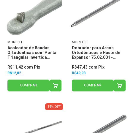
MORELLI
MORELLI
Acalcador de Bandas
Dobrador para Arcos
Ortodônticas com Ponta
Ortodônticos e Haste de
Triangular Invertida
Expansor 75.02.001 -
75.01.012 - Morelli
Morelli
R$11,42
com
Pix
R$47,43
com
Pix
R$12,02
R$49,93
COMPRAR
COMPRAR
14
%
OFF