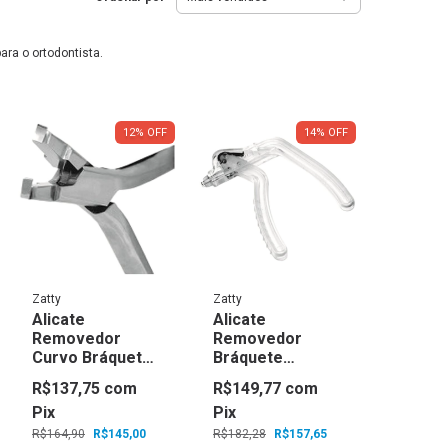
ara o ortodontista.
12
%
OFF
14
%
OFF
Zatty
Zatty
Alicate
Alicate
Removedor
Removedor
Curvo Bráquetes
Bráquete
346c - Zatty
Priscila 346p -
R$137,75
com
R$149,77
com
Zatty
Pix
Pix
R$164,90
R$145,00
R$182,28
R$157,65