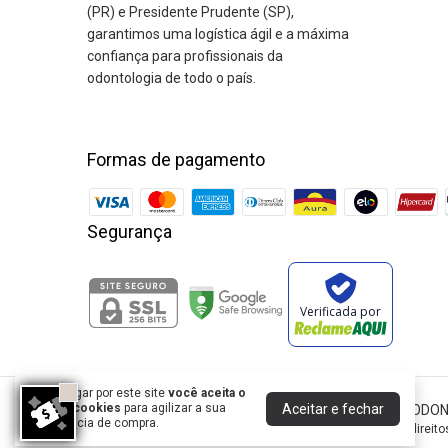
(PR) e Presidente Prudente (SP),
garantimos uma logística ágil e a máxima
confiança para profissionais da
odontologia de todo o país.
Formas de pagamento
Segurança
Verificada por
Ao navegar por este site
você aceita o
Aceitar e fechar
uso de cookies
para agilizar a sua
DENTAL ODONTHOMAZ COMERCIO DE PRODUTOS ODON
experiência de compra.
©2026. Dental Odonthomaz - 25189029000194. Todos os direito