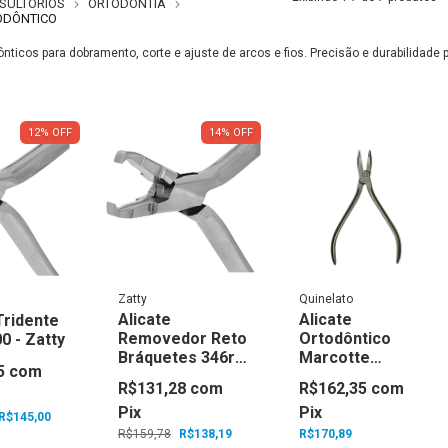
SULTÓRIOS
ORTODONTIA
ODÔNTICO
ônticos para dobramento, corte e ajuste de arcos e fios. Precisão e durabilidade p
12
%
OFF
14
%
OFF
Zatty
Quinelato
Alicate
Alicate
Tridente
Removedor Reto
Ortodôntico
0 - Zatty
Bráquetes 346r -
Marcotte
5
com
Zatty
QO.170.00 -
R$131,28
com
R$162,35
com
Quinelato
Pix
Pix
R$145,00
R$159,78
R$138,19
R$170,89