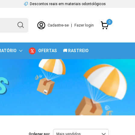
Descontos reais em materiais odontológicos
0
Cadastre-se
|
Fazer login
RATÓRIO
OFERTAS
🚚 RASTREIO
Ordenar por