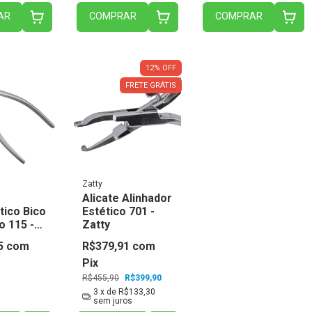
AR
COMPRAR
COMPRAR
12
%
OFF
FRETE GRÁTIS
Zatty
Alicate Alinhador
tico Bico
Estético 701 -
o 115 -
Zatty
5
com
R$379,91
com
Pix
R$455,90
R$399,90
3
x de
R$133,30
sem juros