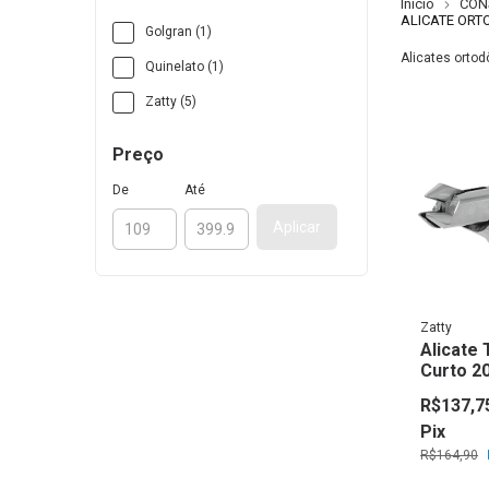
Início
CON
ALICATE ORT
Golgran (1)
Alicates ortod
Quinelato (1)
Zatty (5)
Preço
De
Até
Aplicar
Zatty
Alicate 
Curto 20
R$137,7
Pix
R$164,90