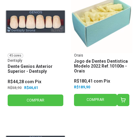
Orais
45 cores
Dentsply
Jogo de Dentes Dentistica
Modelo 2022 Ref.10100n -
Dente Genios Anterior
Orais
Superior - Dentsply
R$180,41
com
Pix
R$44,28
com
Pix
R$189,90
R$58,90
R$46,61
COMPRAR
COMPRAR