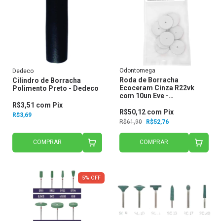
Odontomega
Dedeco
Roda de Borracha
Cilindro de Borracha
Ecoceram Cinza R22vk
Polimento Preto - Dedeco
com 10un Eve -
Odontomega
R$3,51
com
Pix
R$50,12
com
Pix
R$3,69
R$61,90
R$52,76
COMPRAR
COMPRAR
5
%
OFF