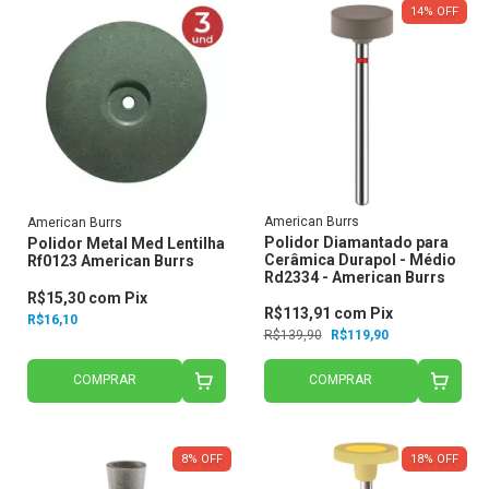
14
%
OFF
American Burrs
American Burrs
Polidor Diamantado para
Polidor Metal Med Lentilha
Cerâmica Durapol - Médio
Rf0123 American Burrs
Rd2334 - American Burrs
R$15,30
com
Pix
R$113,91
com
Pix
R$16,10
R$139,90
R$119,90
COMPRAR
COMPRAR
8
%
OFF
18
%
OFF