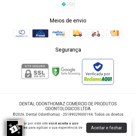
Meios de envio
Segurança
Verificada por
DENTAL ODONTHOMAZ COMERCIO DE PRODUTOS
ODONTOLOGICOS LTDA
©2026. Dental Odonthomaz - 25189029000194. Todos os direitos
reservados.
Ao navegar por este site
você aceita o uso
Aceitar e fechar
de cookies
para agilizar a sua experiência de
compra.