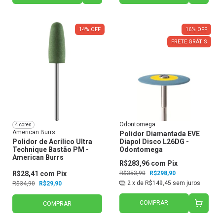
14
%
OFF
16
%
OFF
FRETE GRÁTIS
Odontomega
4 cores
American Burrs
Polidor Diamantada EVE
Polidor de Acrílico Ultra
Diapol Disco L26DG -
Technique Bastão PM -
Odontomega
American Burrs
R$283,96
com
Pix
R$28,41
com
Pix
R$353,90
R$298,90
2
x de
R$149,45
sem juros
R$34,90
R$29,90
COMPRAR
COMPRAR