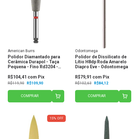
American Burrs
Odontomega
Polidor Diamantado para
Polidor de Dissilicato de
Cerâmica Durapol - Taça
Lítio H8dp Roda Amarelo
Pequena - Fino Rd3204 -
Diapro Eve - Odontomega
American Burrs
R$104,41
com
Pix
R$79,91
com
Pix
R$119,90
R$109,90
R$102,63
R$84,12
COMPRAR
COMPRAR
15
%
OFF