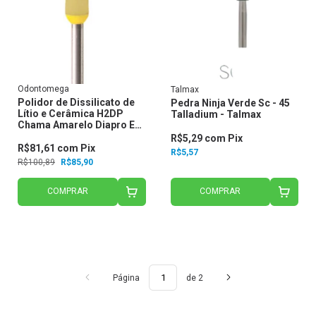
Odontomega
Talmax
Polidor de Dissilicato de
Pedra Ninja Verde Sc - 45
Lítio e Cerâmica H2DP
Talladium - Talmax
Chama Amarelo Diapro Eve
- Odontomega
R$5,29
com
Pix
R$81,61
com
Pix
R$5,57
R$100,89
R$85,90
COMPRAR
COMPRAR
Página
de 2