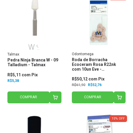
Odontomega
Talmax
Roda de Borracha
Pedra Ninja Branca W - 09
Ecoceram Rosa R22nk
Talladium - Talmax
com 10un Eve -
Odontomega
R$5,11
com
Pix
R$50,12
com
Pix
R$5,38
R$61,90
R$52,76
COMPRAR
COMPRAR
15
%
OFF