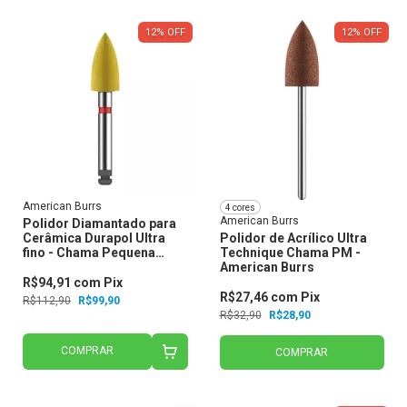
12
%
OFF
12
%
OFF
American Burrs
4 cores
American Burrs
Polidor Diamantado para
Cerâmica Durapol Ultra
Polidor de Acrílico Ultra
fino - Chama Pequena
Technique Chama PM -
Rd3135 - American Burrs
American Burrs
R$94,91
com
Pix
R$27,46
com
Pix
R$112,90
R$99,90
R$32,90
R$28,90
COMPRAR
COMPRAR