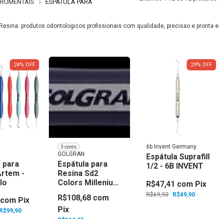
TRUMENTAIS
ESPÁTULA PARA
Resina: produtos odontologicos profissionais com qualidade, precisao e pronta e
24
%
OFF
29
%
OFF
6b Invent Germany
3 cores
GOLGRAN
Espátula Suprafill
 para
Espátula para
1/2 - 6B INVENT
Artem -
Resina Sd2
lo
Colors Millenium
R$47,41
com
Pix
- Golgran
R$69,90
R$49,90
R$108,68
com
com
Pix
Pix
R$99,90