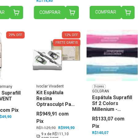
R$114,40
COMPRAR
AR
COMPRAR
29
%
OFF
12
%
OFF
FRETE GRÁTIS
Ivoclar Vivadent
Germany
3 cores
GOLGRAN
Kit Espátula
 Suprafill
Espátula Suprafill
Resina
NVENT
Sf 2 Colors
Optrasculpt Pad
Millenium -
com
Pix
- Ivoclar
R$949,91
com
Golgran
$49,90
R$133,07
com
Pix
Pix
R$1.129,90
R$999,90
R$140,07
9
x de
R$111,10
sem juros