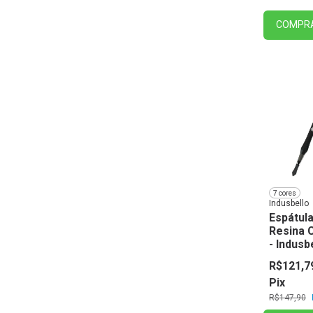
COMPR
7 cores
Indusbello
Espátula
Resina 
- Indusb
R$121,7
Pix
R$147,90