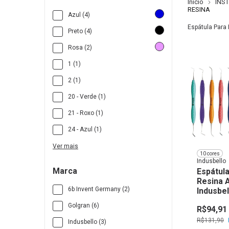
Início
INS
RESINA
Azul (4)
Espátula Para 
Preto (4)
Rosa (2)
1 (1)
2 (1)
20 - Verde (1)
21 - Roxo (1)
24 - Azul (1)
Ver mais
10 cores
Indusbello
Marca
Espátula
Resina 
6b Invent Germany (2)
Indusbel
Golgran (6)
R$94,91
R$131,90
Indusbello (3)