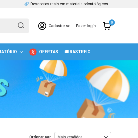
Descontos reais em materiais odontológicos
0
Cadastre-se
|
Fazer login
RATÓRIO
OFERTAS
🚚 RASTREIO
Ordenar por