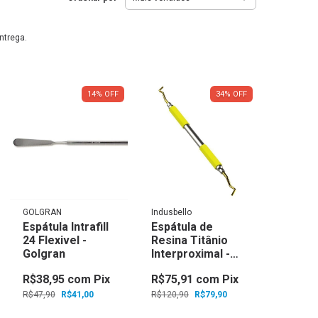
ntrega.
14
%
OFF
34
%
OFF
GOLGRAN
Indusbello
Espátula Intrafill
Espátula de
24 Flexivel -
Resina Titânio
Golgran
Interproximal -
Indusbello
R$38,95
com
Pix
R$75,91
com
Pix
R$47,90
R$41,00
R$120,90
R$79,90