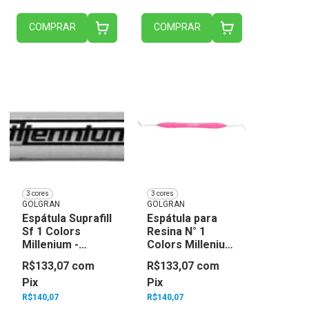
COMPRAR
COMPRAR
3 cores
3 cores
GOLGRAN
GOLGRAN
Espátula Suprafill
Espátula para
Sf 1 Colors
Resina N° 1
Millenium -
Colors Millenium
Golgran
- Golgran
R$133,07
com
R$133,07
com
Pix
Pix
R$140,07
R$140,07