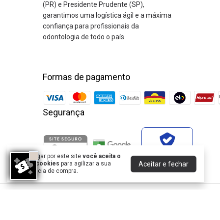
(PR) e Presidente Prudente (SP),
garantimos uma logística ágil e a máxima
confiança para profissionais da
odontologia de todo o país.
Formas de pagamento
Segurança
Verificada por
Ao navegar por este site
você aceita o
Aceitar e fechar
uso de cookies
para agilizar a sua
experiência de compra.
DENTAL ODONTHOMAZ COMERCIO DE PRODUTOS ODON
©2026. Dental Odonthomaz - 25189029000194. Todos os direito