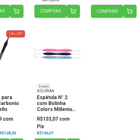
AR
COMPRAR
COMPRAR
13
%
OFF
3 cores
GOLGRAN
 para
Espátula N° 2
Carbonio
com Bolinha
ello
Colors Millenium
- Golgran
9
com
R$133,07
com
Pix
R$128,20
R$140,07