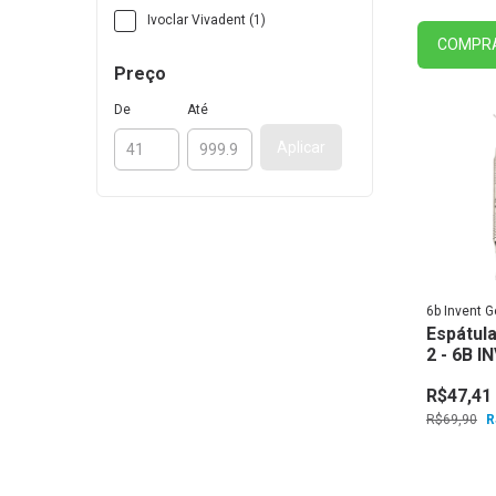
Ivoclar Vivadent (1)
COMPR
Preço
De
Até
Aplicar
6b Invent 
Espátula
2 - 6B I
R$47,41
R$69,90
R