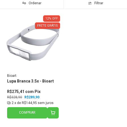
Ordenar
Filtrar
12
%
OFF
FRETE GRÁTIS
Bioart
Lupa Branca 3.5x - Bioart
R$275,41
com
Pix
R$328,90
R$289,90
2
x de
R$144,95
sem juros
COMPRAR