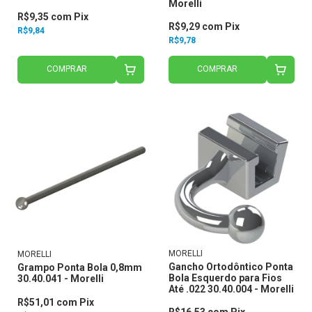
Morelli
R$9,35
com
Pix
R$9,29
com
Pix
R$9,84
R$9,78
COMPRAR
COMPRAR
MORELLI
MORELLI
Gancho Ortodôntico Ponta
Grampo Ponta Bola 0,8mm
Bola Esquerdo para Fios
30.40.041 - Morelli
Até .022 30.40.004 - Morelli
R$51,01
com
Pix
R$16,53
com
Pix