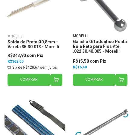
MORELLI
MORELLI
Gancho Ortodôntico Ponta
Solda de Prata Ø0,8mm -
Bola Reto para Fios Até
Vareta 35.30.013 - Morelli
.022 30.40.005 - Morelli
R$343,90
com
Pix
R$15,58
com
Pix
R$362,00
R$16,40
3
x de
R$120,67
sem juros
COMPRAR
COMPRAR