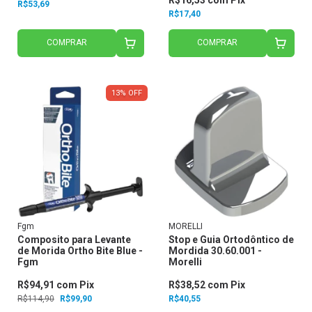
R$53,69
R$17,40
COMPRAR
COMPRAR
13
%
OFF
Fgm
MORELLI
Composito para Levante
Stop e Guia Ortodôntico de
de Morida Ortho Bite Blue -
Mordida 30.60.001 -
Fgm
Morelli
R$94,91
com
Pix
R$38,52
com
Pix
R$114,90
R$99,90
R$40,55