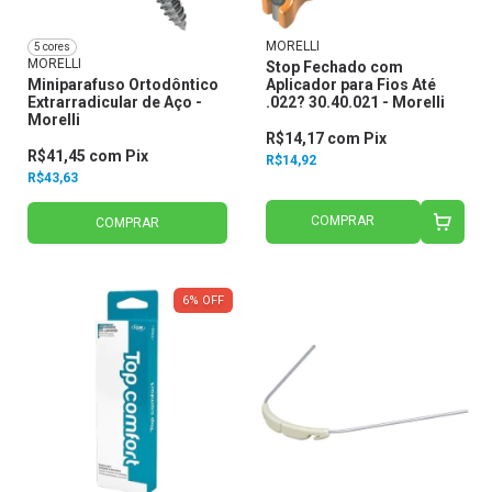
MORELLI
5 cores
MORELLI
Stop Fechado com
Miniparafuso Ortodôntico
Aplicador para Fios Até
Extrarradicular de Aço -
.022? 30.40.021 - Morelli
Morelli
R$14,17
com
Pix
R$41,45
com
Pix
R$14,92
R$43,63
COMPRAR
COMPRAR
6
%
OFF