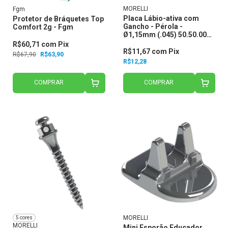
MORELLI
Fgm
Placa Lábio-ativa com
Protetor de Bráquetes Top
Gancho - Pérola -
Comfort 2g - Fgm
Ø1,15mm (.045) 50.50.006 -
Morelli
R$60,71
com
Pix
R$11,67
com
Pix
R$67,90
R$63,90
R$12,28
COMPRAR
COMPRAR
MORELLI
5 cores
MORELLI
Mini Esporão Educador