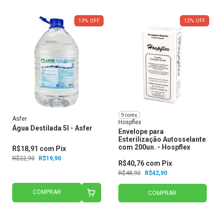
13
%
OFF
12
%
OFF
9 cores
Asfer
Hospflex
Água Destilada 5l - Asfer
Envelope para
Esterilização Autosselante
com 200un. - Hospflex
R$18,91
com
Pix
R$22,90
R$19,90
R$40,76
com
Pix
R$48,90
R$42,90
COMPRAR
COMPRAR