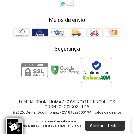
Meios de envio
Segurança
Verificada por
DENTAL ODONTHOMAZ COMERCIO DE PRODUTOS
ODONTOLOGICOS LTDA
©2026. Dental Odonthomaz - 25189029000194. Todos os direitos
reservados.
Ao navegar por este site
você aceita o uso
Aceitar e fechar
de cookies
para agilizar a sua experiência de
compra.