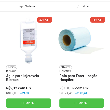
Ordenar
Filtrar
20
%
OFF
15
%
OFF
3 cores
18 cores
B.braun
Hospflex
Água para Injetaveis -
Rolo para Esterilização -
B.braun
Hospflex
R$9,12
com
Pix
R$101,09
com
Pix
R$12,00
R$9,60
R$124,46
R$106,41
COMPRAR
COMPRAR