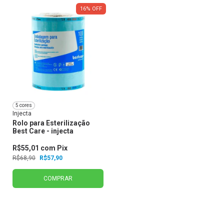
16
%
OFF
5 cores
Injecta
Rolo para Esterilização
Best Care - injecta
R$55,01
com
Pix
R$68,90
R$57,90
COMPRAR