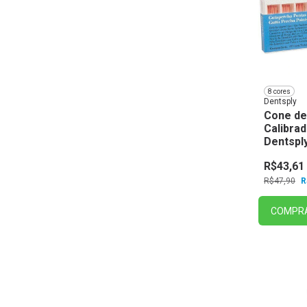
8 cores
Dentsply
Cone de
Calibrad
Dentspl
R$43,61
R$47,90
R
COMPR