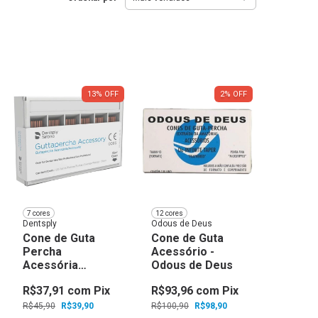
13
%
OFF
2
%
OFF
7 cores
12 cores
Dentsply
Odous de Deus
Cone de Guta
Cone de Guta
Percha
Acessório -
Acessória
Odous de Deus
Maillefer -
R$37,91
com
Pix
R$93,96
com
Pix
Dentsply Sirona
R$45,90
R$39,90
R$100,90
R$98,90