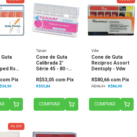
Tanari
Vdw
 Guta
Cone de Guta
Cone de Guta
Calibrada 2°
Reciproc Assort
pped Rs
Série 45 - 80 -
Dentsply - Vdw
- Mklife
Tanari
com
Pix
R$53,05
com
Pix
R$80,66
com
Pix
$34,90
R$55,84
R$98,91
R$84,90
AR
COMPRAR
COMPRAR
4
%
OFF