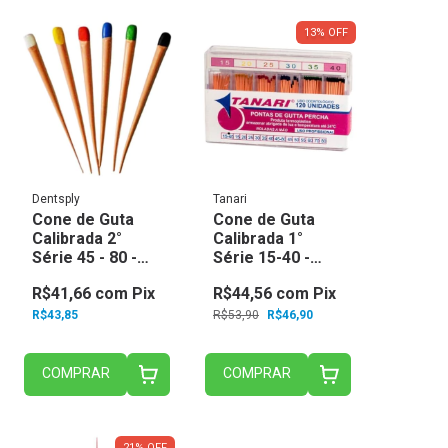
13
%
OFF
Dentsply
Tanari
Cone de Guta
Cone de Guta
Calibrada 2°
Calibrada 1°
Série 45 - 80 -
Série 15-40 -
Dentsply
Tanari
R$41,66
com
Pix
R$44,56
com
Pix
R$43,85
R$53,90
R$46,90
COMPRAR
COMPRAR
21
%
OFF