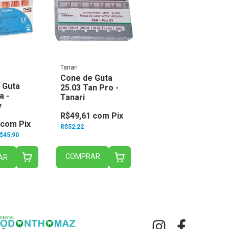
Tanari
Cone de Guta
 Guta
25.03 Tan Pro -
a -
Tanari
y
R$49,61
com
Pix
com
Pix
R$52,22
$45,90
COMPRAR
AR