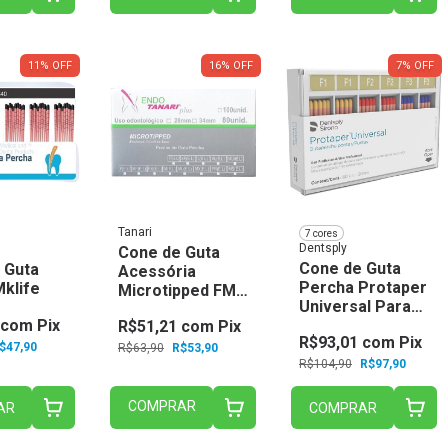
11
%
OFF
16
%
OFF
7
%
OFF
Tanari
7 cores
Dentsply
Cone de Guta
Cone de Guta
 Guta
Acessória
Percha Protaper
Mklife
Microtipped FM
Universal Para
EL 34mm - Tanari
com
Pix
Sistema
R$51,21
com
Pix
R$93,01
com
Pix
Rotatório
$47,90
R$63,90
R$53,90
Maillefer -
R$104,90
R$97,90
Dentsply Sirona
COMPRAR
AR
COMPRAR