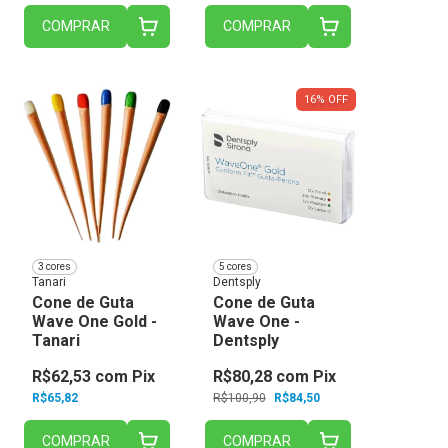
COMPRAR
COMPRAR
16
%
OFF
3 cores
5 cores
Tanari
Dentsply
Cone de Guta
Cone de Guta
Wave One Gold -
Wave One -
Tanari
Dentsply
R$62,53
com
Pix
R$80,28
com
Pix
R$65,82
R$100,90
R$84,50
COMPRAR
COMPRAR