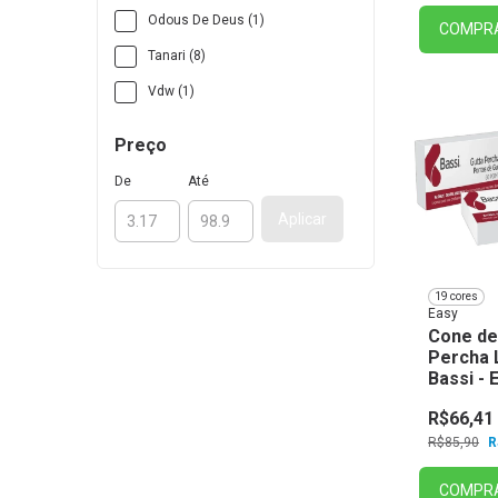
Odous De Deus (1)
COMPR
Tanari (8)
Vdw (1)
Preço
De
Até
Aplicar
19 cores
Easy
Cone de
Percha 
Bassi - 
R$66,41
R$85,90
R
COMPR