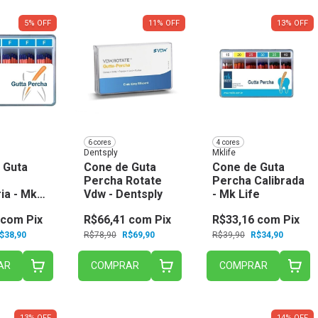
5
%
OFF
11
%
OFF
13
%
OFF
6 cores
4 cores
Dentsply
Mklife
 Guta
Cone de Guta
Cone de Guta
Percha Rotate
Percha Calibrada
ia - Mk
Vdw - Dentsply
- Mk Life
com
Pix
R$66,41
com
Pix
R$33,16
com
Pix
$38,90
R$78,90
R$69,90
R$39,90
R$34,90
AR
COMPRAR
COMPRAR
13
%
OFF
14
%
OFF