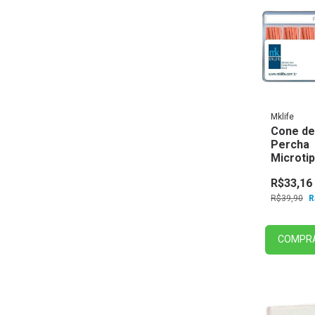
Mklife
Cone de
Percha
Microti
Sortido 
R$33,16
R$39,90
R
COMPR