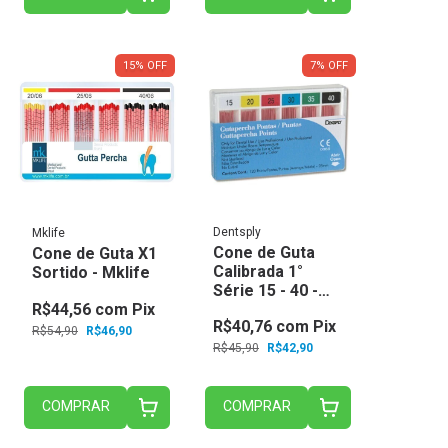
15
%
OFF
7
%
OFF
Dentsply
Mklife
Cone de Guta
Cone de Guta X1
Calibrada 1°
Sortido - Mklife
Série 15 - 40 -
R$44,56
com
Pix
Dentsply
R$40,76
com
Pix
R$54,90
R$46,90
R$45,90
R$42,90
COMPRAR
COMPRAR