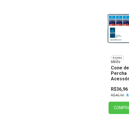
6 cores
Mklife
Cone de
Percha
Acessór
Life
R$36,96
R$40,90
R
COMPR