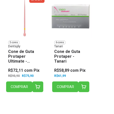
5 cores
6 cores
Dentsply
Tanari
Cone de Guta
Cone de Guta
Protaper
Protaper -
Ultimate -
Tanari
Dentsply
R$72,11
com
Pix
R$58,89
com
Pix
R$95,90
R$75,90
R$61,99
COMPRAR
COMPRAR