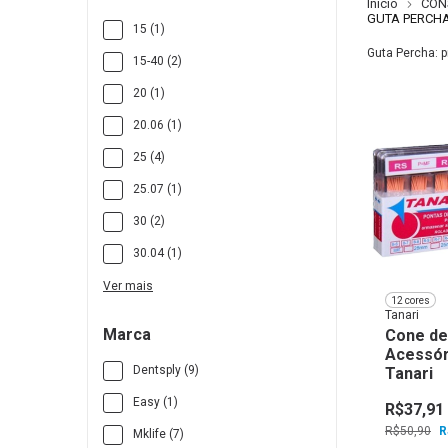
Início
CON
GUTA PERCH
15 (1)
Guta Percha: p
15-40 (2)
20 (1)
20.06 (1)
25 (4)
25.07 (1)
30 (2)
30.04 (1)
Ver mais
12 cores
Tanari
Marca
Cone de
Acessór
Dentsply (9)
Tanari
Easy (1)
R$37,91
R$50,90
R
Mklife (7)