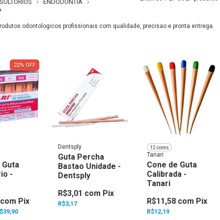
SULTÓRIOS
ENDODONTIA
A
rodutos odontologicos profissionais com qualidade, precisao e pronta entrega.
22
%
OFF
Dentsply
12 cores
Tanari
Guta Percha
 Guta
Cone de Guta
Bastao Unidade -
io -
Calibrada -
Dentsply
Tanari
R$3,01
com
Pix
com
Pix
R$11,58
com
Pix
R$3,17
$39,90
R$12,19