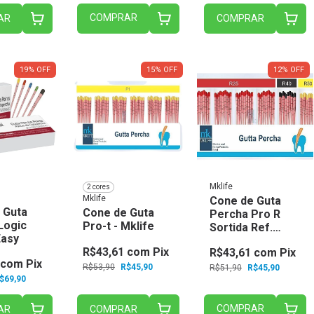
COMPRAR
AR
COMPRAR
19
%
OFF
15
%
OFF
12
%
OFF
Mklife
2 cores
Mklife
Cone de Guta
 Guta
Cone de Guta
Percha Pro R
Logic
Pro-t - Mklife
Sortida Ref.
Easy
Mk14-1096 - Mk
R$43,61
com
Pix
R$43,61
com
Pix
Life
com
Pix
R$53,90
R$45,90
R$51,90
R$45,90
$69,90
COMPRAR
AR
COMPRAR