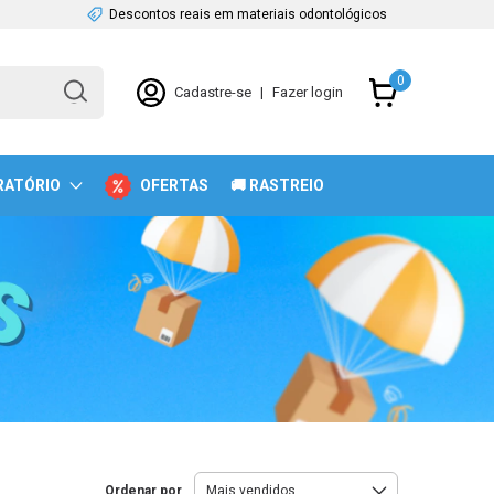
Descontos reais em materiais odontológicos
0
Cadastre-se
|
Fazer login
RATÓRIO
OFERTAS
🚚 RASTREIO
Ordenar por