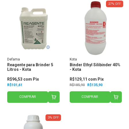
27
%
OFF
Defama
Kota
Reagente para Brinder 5
Binder Ethyl Silibinder 40%
Litros - Kota
- Kota
R$96,53
com
Pix
R$129,11
com
Pix
R$101,61
R$185,90
R$135,90
COMPRAR
COMPRAR
3
%
OFF