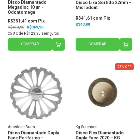
Disco Diamantado
Disco Lixa Sortido 22mm -
Megadisc 10 un -
Microdont
Odontomega
R$41,61
com
Pix
R$351,41
com
Pix
R$43,80
R$413,90
R$369,90
3
x de
R$123,30
sem juros
COMPRAR
COMPRAR
25
%
OFF
American Burrs
Kg Sorensen
Disco Diamantado Dupla
Disco Flex Diamantado
Face Periferico -
Dupla Face 7020 – KG