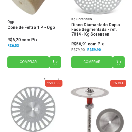
Kg Sorensen
Ogp
Disco Diamantado Dupla
Cone de Feltro 1 P - Ogp
Face Segmentada - ref.
7014 - Kg Sorensen
R$6,20
com
Pix
R$56,91
com
Pix
R$6,53
R$79,90
R$59,90
COMPRAR
COMPRAR
25
%
OFF
9
%
OFF