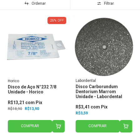
Ordenar
Filtrar
26
%
OFF
Labordental
Horico
Disco Carborundum
Disco de Aço N°232 7/8
Dentorium Marrom
Unidade - Horico
Unidade - Labordental
R$13,21
com
Pix
R$3,41
com
Pix
R$18,90
R$13,90
R$3,59
COMPRAR
COMPRAR