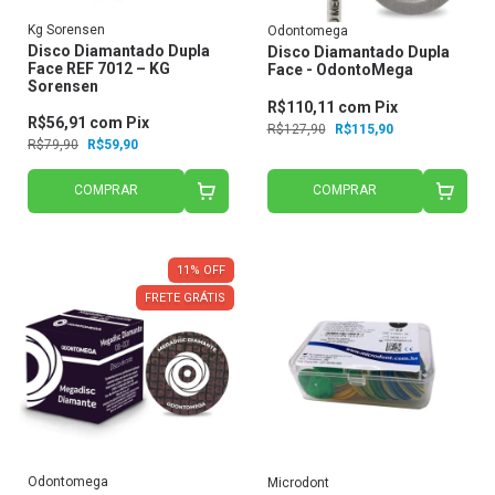
Kg Sorensen
Odontomega
Disco Diamantado Dupla
Disco Diamantado Dupla
Face REF 7012 – KG
Face - OdontoMega
Sorensen
R$110,11
com
Pix
R$56,91
com
Pix
R$127,90
R$115,90
R$79,90
R$59,90
COMPRAR
COMPRAR
11
%
OFF
FRETE GRÁTIS
Odontomega
Microdont