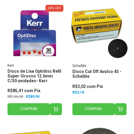
34
%
OFF
Kerr
Schelble
Disco de Lixa Optidisc Refil
Disco Cut Off Avulso 43 -
Super-Grosso 12.6mm
Schelble
C/30 unidades- Kerr
R$3,02
com
Pix
R$85,41
com
Pix
R$3,18
R$136,90
R$89,90
COMPRAR
COMPRAR