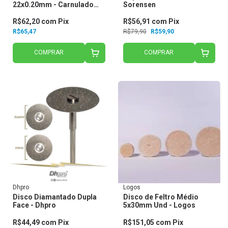
22x0.20mm - Carnulado
Sorensen
Serrilhado - American
Burrs
R$62,20
com
Pix
R$56,91
com
Pix
R$65,47
R$79,90
R$59,90
COMPRAR
COMPRAR
Dhpro
Logos
Disco Diamantado Dupla
Disco de Feltro Médio
Face - Dhpro
5x30mm Und - Logos
R$44,49
com
Pix
R$151,05
com
Pix