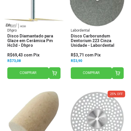
Dhpro
Labordental
Disco Diamantado para
Disco Carborundum
Glaze em Cerâmica Pm
Dentorium 223 Cinza
Hc3d - Dhpro
Unidade - Labordental
R$69,43
com
Pix
R$3,71
com
Pix
R$73,08
R$3,90
COMPRAR
COMPRAR
25
%
OFF